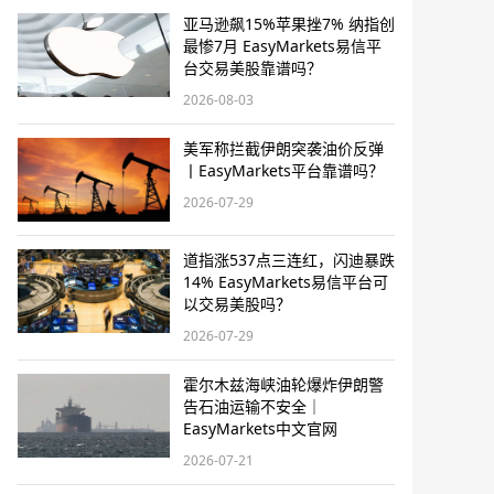
亚马逊飙15%苹果挫7% 纳指创
最惨7月 EasyMarkets易信平
台交易美股靠谱吗？
2026-08-03
美军称拦截伊朗突袭油价反弹
丨EasyMarkets平台靠谱吗？
2026-07-29
道指涨537点三连红，闪迪暴跌
14% EasyMarkets易信平台可
以交易美股吗？
2026-07-29
霍尔木兹海峡油轮爆炸伊朗警
告石油运输不安全｜
EasyMarkets中文官网
2026-07-21