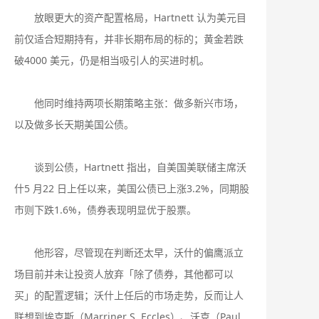
放眼更大的资产配置格局，Hartnett 认为美元目
前仅适合短期持有，并非长期布局的标的；黄金若跌
破4000 美元，仍是相当吸引人的买进时机。
他同时维持两项长期策略主张：做多新兴市场，
以及做多长天期美国公债。
谈到公债，Hartnett 指出，自美国美联储主席沃
什5 月22 日上任以来，美国公债已上涨3.2%，同期股
市则下跌1.6%，债券表现明显优于股票。
他形容，尽管现在判断还太早，沃什的偏鹰派立
场目前并未让投资人放弃「除了债券，其他都可以
买」的配置逻辑；沃什上任后的市场走势，反而让人
联想到埃克斯（Marriner S. Eccles）、沃克（Paul