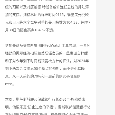
缓的预期以及对唐纳德·特朗普或许连任总统的押注添
加的支撑。到格林尼治标准时间0115，衡量美元兑欧
元和日元等六个竞争对手的美元指数为104.38，间隔7
月30日的隔夜高点104.57不远。
芝加哥商品交易所集团的FedWatch工具显现，一系列
强劲的微观经济指标和美联储官员的一些鹰派言辞缓
和了对今年剩下时间钱银宽松方针的押注。对2024年
剩下两次会议降息50个基点的预期，而不是小幅降
息，从一天前的约70%和一周前的约85%降至约
65%。
本周，堪萨斯城联邦储藏银行行长杰弗里·施密德表
明，他更乐意“防止过度的举措”，费城联邦储藏银行总
裁帕特里克·哈克支持“缓慢、有条有理的方法”来进一