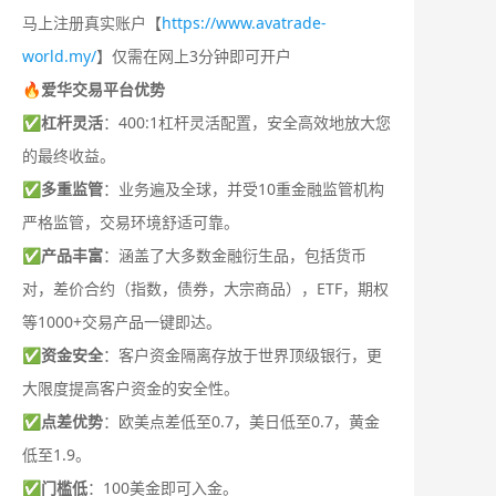
马上注册真实账户【
https://www.avatrade-
world.my/
】仅需在网上3分钟即可开户
🔥爱华交易平台优势
✅
杠杆灵活
：400:1杠杆灵活配置，安全高效地放大您
的最终收益。
✅
多重监管
：业务遍及全球，并受10重金融监管机构
严格监管，交易环境舒适可靠。
✅
产品丰富
：涵盖了大多数金融衍生品，包括货币
对，差价合约（指数，债券，大宗商品），ETF，期权
等1000+交易产品一键即达。
✅
资金安全
：客户资金隔离存放于世界顶级银行，更
大限度提高客户资金的安全性。
✅
点差优势
：欧美点差低至0.7，美日低至0.7，黄金
低至1.9。
✅
门槛低
：100美金即可入金。